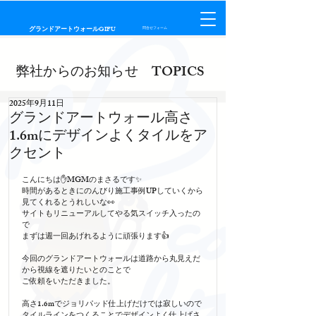
​グランドアートウォールGIFU
問合せフォーム
弊社からのお知らせ TOPICS
2025年9月11日
グランドアートウォール高さ
1.6mにデザインよくタイルをア
クセント
こんにちは✋MGMのまさるです✨
時間があるときにのんびり施工事例UPしていくから
見てくれるとうれしいな👀
サイトもリニューアルしてやる気スイッチ入ったの
で
まずは週一回あげれるように頑張ります👍
今回のグランドアートウォールは道路から丸見えだ
から視線を遮りたいとのことで
ご依頼をいただきました。
高さ1.6mでジョリパッド仕上げだけでは寂しいので