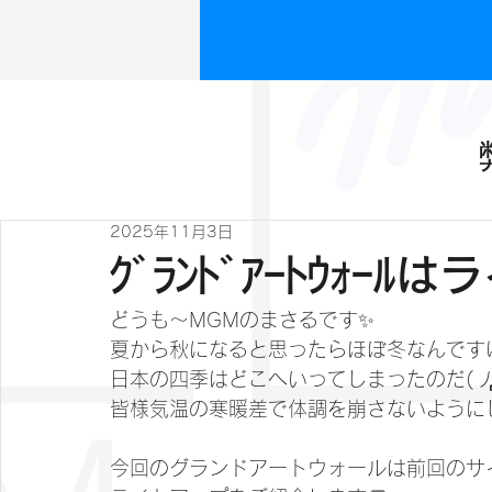
2025年11月3日
ｸﾞﾗﾝﾄﾞｱｰﾄｳｫｰ
どうも～MGMのまさるです✨
夏から秋になると思ったらほぼ冬なんですけ
日本の四季はどこへいってしまったのだ( ﾉД`
皆様気温の寒暖差で体調を崩さないように
今回のグランドアートウォールは前回のサ