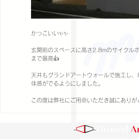
かっこいい✨✨
玄関前のスペースに高さ2.8mのサイクル
まで最高👍
天井もグランドアートウォールで施工し、
体感がでるようにしました。
この度は弊社にご用命いただき誠にありが
© 2025 株式会社GAW INNOVATIO