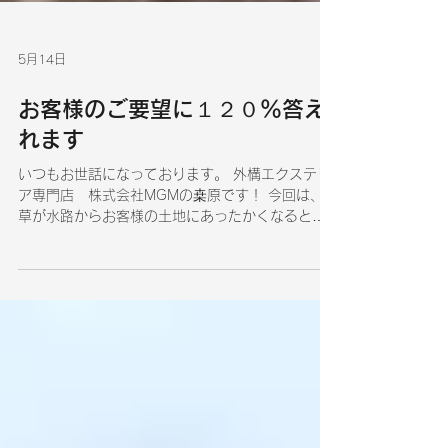
5月14日
お客様のご要望に１２０％答え
れます
いつもお世話になっております。 外構エクステリ
ア専門店 株式会社MGMの桒原です！ 今回は、雑
草が水路からお客様の土地にあったかくなるとす
ごい勢いで 伸びてきます💦そして、虫多くわくの
で何とかしたいとのことで グランドアートウォー
ルをインスタグラムで見たのでご連絡をいただき
ました。 グランドアートウォールは安くない商品
ですが、今ある擁壁やブロックの上にグランドア
ートウォールは建てれるので、解体費用や新しく