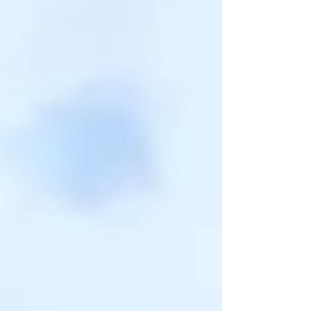
する費用もおさえられる。 そして、高さやデザイ
ン、色、笠木などお客様のご要望にすべてこたえ
れたので ご契約していただけました👏 それでは、
見ていきましょう‼‼ 防犯対策、さらに家の裏から
入ってくる草も防ぐグランドアートウォール👍 家
外壁より少し濃い色目で、笠木をつけ仕上げさせ
ていただきました‼️😄 この度はご依頼ありがとう
ございました。